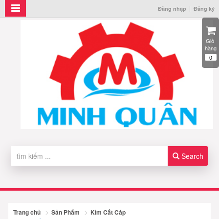
Đăng nhập
Đăng ký
Giỏ 
hàng
0
Search
Trang chủ
Sản Phẩm
Kìm Cắt Cáp