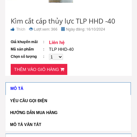
Kìm cắt cáp thủy lực TLP HHD -40
Thích
Lượt xem: 366
Ngày đăng: 16/10/2024
Liên hệ
Giá khuyến mãi
TLP HHD-40
Mã sản phẩm
Chọn số lượng
THÊM VÀO GIỎ HÀNG
MÔ TẢ
YÊU CẦU GỌI ĐIỆN
HƯỚNG DẪN MUA HÀNG
MÔ TẢ VẮN TẮT