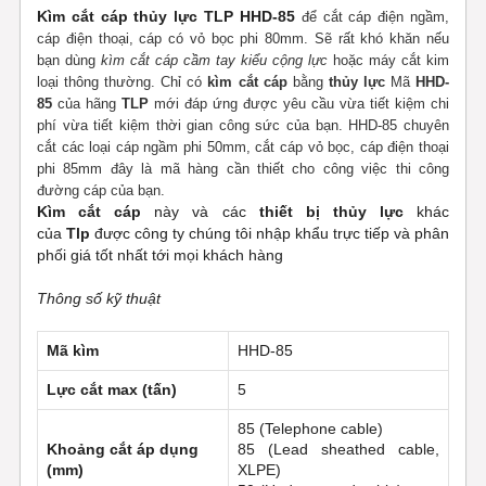
Kìm cắt cáp thủy lực TLP HHD-85
để cắt cáp điện ngầm,
cáp điện thoại, cáp có vỏ bọc phi 80mm. Sẽ rất khó khăn nếu
bạn dùng
kìm cắt cáp cầm tay kiểu cộng lực
hoặc máy cắt kim
loại thông thường. Chỉ có
kìm cắt cáp
bằng
thủy lực
Mã
HHD-
85
của hãng
TLP
mới đáp ứng được yêu cầu vừa tiết kiệm chi
phí vừa tiết kiệm thời gian công sức của bạn. HHD-85 chuyên
cắt các loại cáp ngầm phi 50mm, cắt cáp vỏ bọc, cáp điện thoại
phi 85mm đây là mã hàng cần thiết cho công việc thi công
đường cáp của bạn.
Kìm cắt cáp
này và các
thiết bị thủy lực
khác
của
Tlp
được công ty chúng tôi nhập khẩu trực tiếp và phân
phối giá tốt nhất tới mọi khách hàng
Thông số kỹ thuật
Mã kìm
HHD-85
Lực cắt max (tấn)
5
85 (Telephone cable)
Khoảng cắt áp dụng
85 (Lead sheathed cable,
(mm)
XLPE)