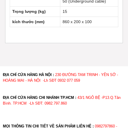
50 (Underground cable)
Trọng lượng (kg)
15
kích thước (mm)
860 x 200 x 100
ĐỊA CHỈ CỬA HÀNG HÀ NỘI :
230 ĐƯỜNG TAM TRINH - YÊN SỞ -
HOÀNG MAI - HÀ NỘI -Lh SĐT 0932 077 059
ĐỊA CHỈ CỬA HÀNG CHI NHÁNH TP.HCM :
43/1 NGÔ BỆ -P13.Q.Tân
Bình. TP.HCM -Lh SĐT: 0982.797.860
MỌI THÔNG TIN CHI TIẾT VỀ SẢN PHẨM LIÊN HỆ :
0982797860 -