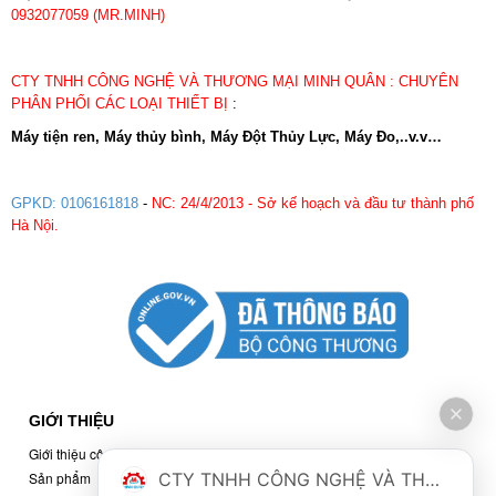
0932077059 (MR.MINH)
CTY TNHH CÔNG NGHỆ VÀ THƯƠNG MẠI MINH QUÂN : CHUYÊN
PHÂN PHỐI CÁC LOẠI THIẾT BỊ
:
Máy tiện ren, Máy thủy bình, Máy Đột Thủy Lực, Máy Đo,..v.v…
GPKD: 0106161818
-
NC: 24/4/2013 - Sở kế hoạch và đầu tư thành phố
Hà Nội.
GIỚI THIỆU
Giới thiệu công ty
CTY TNHH CÔNG NGHỆ VÀ THƯƠNG MẠI MINH QUÂN
Sản phẩm