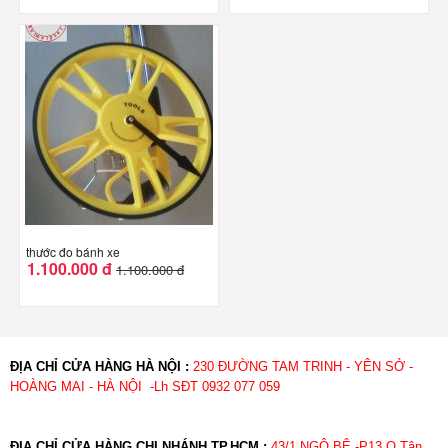
thước đo bánh xe
1.100.000 đ
1.100.000 đ
ĐỊA CHỈ CỬA HÀNG HÀ NỘI :
230 ĐƯỜNG TAM TRINH - YÊN SỞ -
HOÀNG MAI - HÀ NỘI -Lh SĐT 0932 077 059
ĐỊA CHỈ CỬA HÀNG CHI NHÁNH TP.HCM :
43/1 NGÔ BỆ -P13.Q.Tân