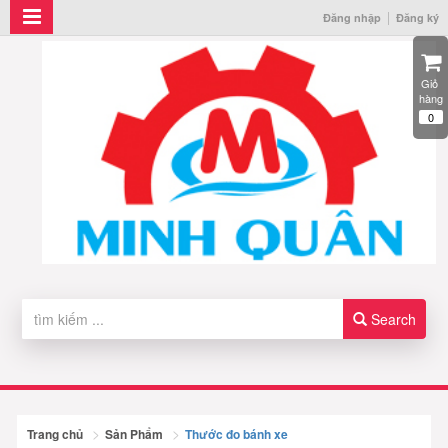
Đăng nhập
Đăng ký
Giỏ 
hàng
0
Search
Trang chủ
Sản Phẩm
Thước đo bánh xe