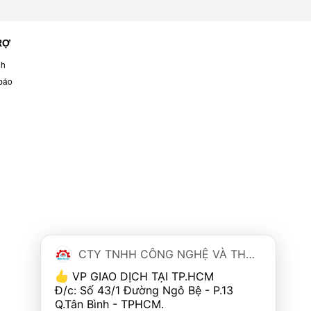
RỢ
nh
báo
CTY TNHH CÔNG NGHỆ VÀ THƯƠNG MẠI MINH QUÂN
 VP GIAO DỊCH TẠI TP.HCM
Đ/c: Số 43/1 Đường Ngô Bệ - P.13 
Q.Tân Bình - TPHCM. 