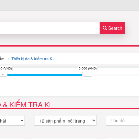
Search
hẩm
Thiết bị đo & kiểm tra KL
00 (VND)
5.000 (VND)
O & KIỂM TRA KL