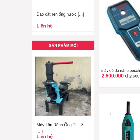
Dao cắt ren ống nước [...]
Liên hệ
SẢN PHẨM MỚI
máy dò đa năng bosc
2.600.000 đ
2.600
Máy Lăn Rãnh Ống TL - 8L
[...]
Liên hệ