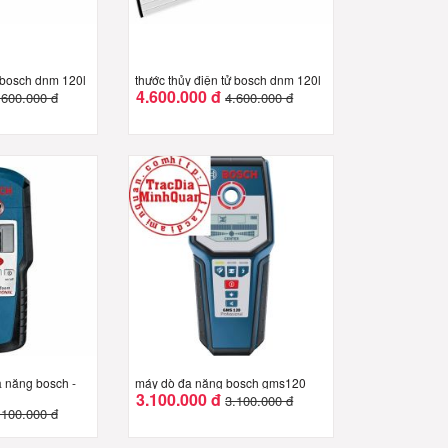
ử bosch dnm 120l
thước thủy điện tử bosch dnm 120l
4.600.000 đ
.600.000 đ
4.600.000 đ
a năng bosch -
máy dò đa năng bosch gms120
3.100.000 đ
3.100.000 đ
.100.000 đ