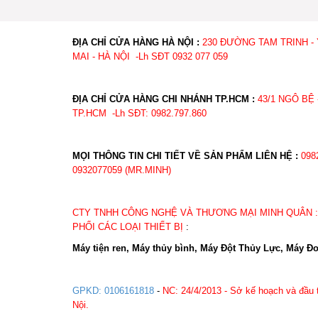
ĐỊA CHỈ CỬA HÀNG HÀ NỘI :
230 ĐƯỜNG TAM TRINH -
MAI - HÀ NỘI -Lh SĐT 0932 077 059
ĐỊA CHỈ CỬA HÀNG CHI NHÁNH TP.HCM :
43/1 NGÔ BỆ 
TP.HCM -Lh SĐT: 0982.
MỌI THÔNG TIN CHI TIẾT VỀ SẢN PHẨM LIÊN HỆ :
098
0932077059 (MR.MINH)
CTY TNHH CÔNG NGHỆ VÀ THƯƠNG MẠI MINH QUÂN 
PHỐI CÁC LOẠI THIẾT BỊ
:
Máy tiện ren, Máy thủy bình, Máy Đột Thủy Lực, Máy Đo
GPKD: 0106161818
-
NC: 24/4/2013 - Sở kế hoạch và đầu 
Nội.