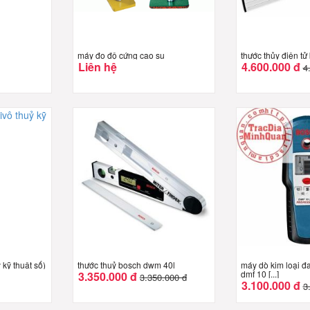
máy đo độ cứng cao su
thước thủy điện t
Liên hệ
4.600.000 đ
4
 kỹ thuật số)
thước thuỷ bosch dwm 40l
máy dò kim loại đ
dmf 10 [...]
3.350.000 đ
3.350.000 đ
3.100.000 đ
3