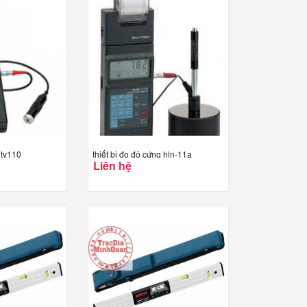
 tv110
thiết bị đo độ cứng hln-11a
Liên hệ