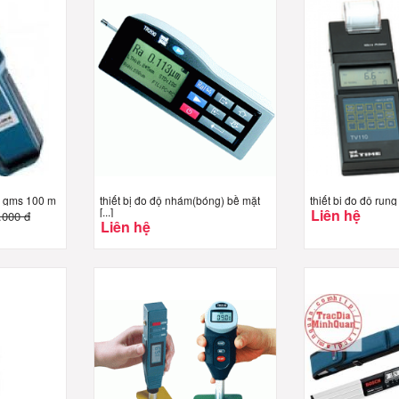
h gms 100 m
thiết bị đo độ nhám(bóng) bề mặt
thiết bị đo độ rung
[...]
Liên hệ
.000 đ
Liên hệ