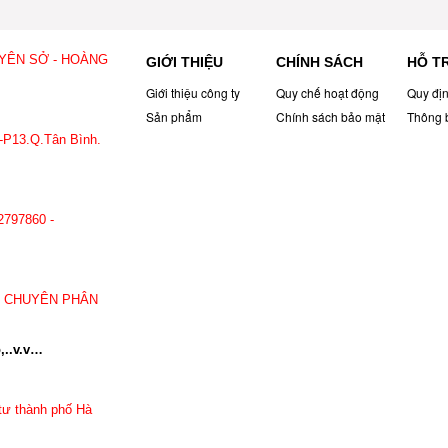
 YÊN SỞ - HOÀNG
GIỚI THIỆU
CHÍNH SÁCH
HỖ T
Giới thiệu công ty
Quy chế hoạt động
Quy đị
Sản phẩm
Chính sách bảo mật
Thông 
-P13.Q.Tân Bình.
797.860
2797860 -
: CHUYÊN PHÂN
,..v.v…
tư thành phố Hà