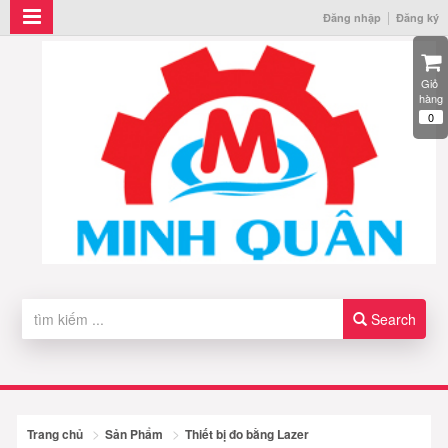
Đăng nhập
Đăng ký
Giỏ 
hàng
0
Search
Trang chủ
Sản Phẩm
Thiết bị đo bằng Lazer