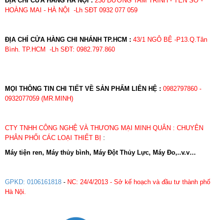
ĐỊA CHỈ CỬA HÀNG HÀ NỘI :
230 ĐƯỜNG TAM TRINH - YÊN SỞ -
HOÀNG MAI - HÀ NỘI -Lh SĐT 0932 077 059
ĐỊA CHỈ CỬA HÀNG CHI NHÁNH TP.HCM :
43/1 NGÔ BỆ -P13.Q.Tân
Bình. TP.HCM -Lh SĐT: 0982.797.860
MỌI THÔNG TIN CHI TIẾT VỀ SẢN PHẨM LIÊN HỆ :
0982797860 -
0932077059 (MR.MINH)
CTY TNHH CÔNG NGHỆ VÀ THƯƠNG MẠI MINH QUÂN : CHUYÊN
PHÂN PHỐI CÁC LOẠI THIẾT BỊ
:
Máy tiện ren, Máy thủy bình, Máy Đột Thủy Lực, Máy Đo,..v.v…
GPKD: 0106161818
-
NC: 24/4/2013 - Sở kế hoạch và đầu tư thành phố
Hà Nội.