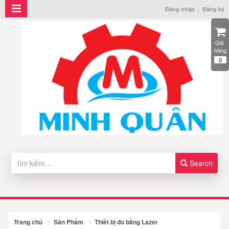
Đăng nhập
Đăng ký
Giỏ 
hàng
0
Search
Trang chủ
Sản Phẩm
Thiết bị đo bằng Lazer