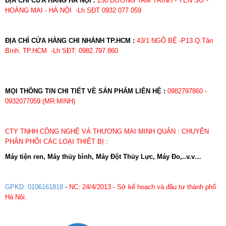
ĐỊA CHỈ CỬA HÀNG HÀ NỘI :
230 ĐƯỜNG TAM TRINH - YÊN SỞ -
HOÀNG MAI - HÀ NỘI -Lh SĐT 0932 077 059
ĐỊA CHỈ CỬA HÀNG CHI NHÁNH TP.HCM :
43/1 NGÔ BỆ -P13.Q.Tân
Bình. TP.HCM -Lh SĐT: 0982.797.860
MỌI THÔNG TIN CHI TIẾT VỀ SẢN PHẨM LIÊN HỆ :
0982797860 -
0932077059 (MR.MINH)
CTY TNHH CÔNG NGHỆ VÀ THƯƠNG MẠI MINH QUÂN : CHUYÊN
PHÂN PHỐI CÁC LOẠI THIẾT BỊ
:
Máy tiện ren, Máy thủy bình, Máy Đột Thủy Lực, Máy Đo,..v.v…
GPKD: 0106161818
-
NC: 24/4/2013 - Sở kế hoạch và đầu tư thành phố
Hà Nội.