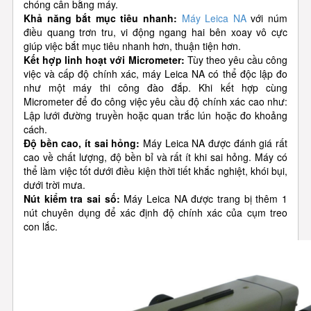
chóng cân bằng máy.
Khả năng bắt mục tiêu nhanh:
Máy Leica NA
với núm
điều quang trơn tru, vi động ngang hai bên xoay vô cực
giúp việc bắt mục tiêu nhanh hơn, thuận tiện hơn.
Kết hợp linh hoạt với Micrometer:
Tùy theo yêu cầu công
việc và cấp độ chính xác, máy Leica NA có thể độc lập đo
như một máy thi công đào đắp. Khi kết hợp cùng
Micrometer để đo công việc yêu cầu độ chính xác cao như:
Lập lưới đường truyền hoặc quan trắc lún hoặc đo khoảng
cách.
Độ bền cao, ít sai hỏng:
Máy Leica NA được đánh giá rất
cao về chất lượng, độ bền bỉ và rất ít khi sai hỏng. Máy có
thể làm việc tốt dưới điều kiện thời tiết khắc nghiệt, khói bụi,
dưới trời mưa.
Nút kiểm tra sai số:
Máy Leica NA được trang bị thêm 1
nút chuyên dụng để xác định độ chính xác của cụm treo
con lắc.