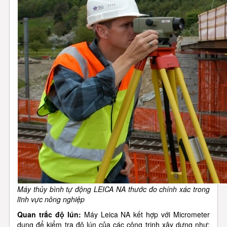
Máy thủy bình tự động LEICA NA thước đo chính xác trong
lĩnh vực nông nghiệp
Quan trắc độ lún:
Máy Leica NA kết hợp với Micrometer
dung để kiểm tra độ lún của các công trịnh xây dựng như: