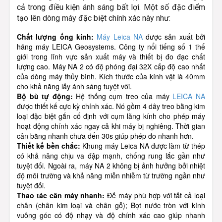
cả trong điều kiện ánh sáng bất lợi. Một số đặc điểm
tạo lên dòng máy đặc biệt chính xác này như:
Chất lượng ống kính:
Máy Leica NA
được sản xuất bởi
hãng máy LEICA Geosystems. Công ty nổi tiếng số 1 thế
giới trong lĩnh vực sản xuất máy và thiết bị đo đạc chất
lượng cao. Máy NA 2 có độ phóng đại 32X cấp độ cao nhất
của dòng máy thủy bình. Kích thước của kính vật là 40mm
cho khả năng lấy ánh sáng tuyệt vời.
Bộ bù tự động:
Hệ thống cụm treo của máy
LEICA NA
được thiết kế cực kỳ chính xác. Nó gồm 4 dây treo bằng kim
loại đặc biệt gắn cố định với cụm lăng kính cho phép máy
hoạt động chính xác ngay cả khi máy bị nghiêng. Thời gian
cân bằng nhanh chưa đến 30s giúp phép đo nhanh hơn.
Thiết kế bền chắc:
Khung máy Leica NA được làm từ thép
có khả năng chịu va đập mạnh, chống rung lắc gần như
tuyệt đối. Ngoài ra, máy NA 2 không bị ảnh hưởng bởi nhiệt
độ môi trường và khả năng miễn nhiễm từ trường ngần như
tuyệt đối.
Thao tác cân máy nhanh:
Đế máy phù hợp với tất cả loại
chân (chân kim loại và chân gỗ); Bọt nước tròn với kính
vuông góc có độ nhạy và độ chính xác cao giúp nhanh