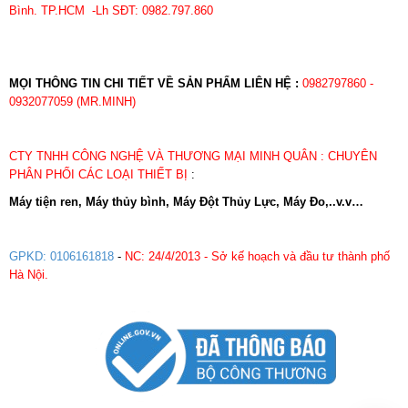
Bình. TP.HCM -Lh SĐT: 0982.797.860
MỌI THÔNG TIN CHI TIẾT VỀ SẢN PHẨM LIÊN HỆ :
0982797860 -
0932077059 (MR.MINH)
CTY TNHH CÔNG NGHỆ VÀ THƯƠNG MẠI MINH QUÂN : CHUYÊN
PHÂN PHỐI CÁC LOẠI THIẾT BỊ
:
Máy tiện ren, Máy thủy bình, Máy Đột Thủy Lực, Máy Đo,..v.v…
GPKD: 0106161818
-
NC: 24/4/2013 - Sở kế hoạch và đầu tư thành phố
Hà Nội.