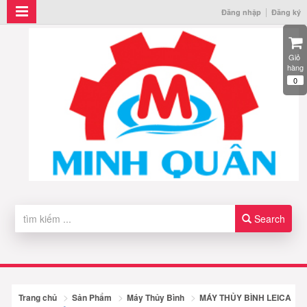
Đăng nhập
Đăng ký
Giỏ 
hàng
0
Search
Trang chủ
Sản Phẩm
Máy Thủy Bình
MÁY THỦY BÌNH LEICA