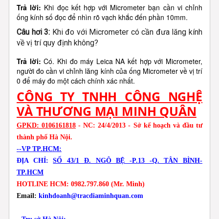
Trả lời:
Khi đọc kết hợp với Micrometer bạn cần vi chỉnh
ống kính số đọc để nhìn rõ vạch khắc đến phần 10mm.
Câu hơi 3:
Khi đo với Micrometer có cần đưa lăng kính
về vị trí quy định không?
Trả lời:
Có. Khi đo máy Leica NA kết hợp với Micrometer,
người đo cần vi chỉnh lăng kính của ống Micrometer về vị trí
0 để máy đo một cách chính xác nhất.
CÔNG TY TNHH CÔNG NGHỆ
VÀ THƯƠNG MẠI MINH QUÂN
GPKD: 0106161818
- NC: 24/4/2013 - Sở kế hoạch và đầu tư
thành phố Hà Nội.
--VP TP.HCM:
ĐỊA CHỈ:
SỐ 43/1 Đ. NGÔ BỆ -P.13 -Q. TÂN BÌNH-
TP.HCM
HOTLINE HCM: 0982.797.860 (Mr. Minh)
Email:
kinhdoanh@tracdiaminhquan.com