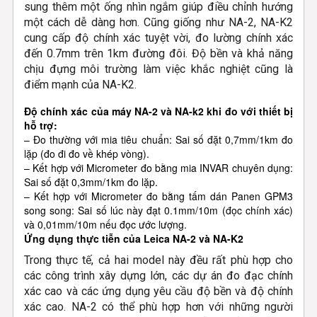
sung thêm một ống nhìn ngắm giúp điều chỉnh hướng
một cách dễ dàng hơn. Cũng giống như NA-2, NA-K2
cung cấp độ chính xác tuyệt vời, đo lường chính xác
đến 0.7mm trên 1km đường đôi. Độ bền và khả năng
chịu đựng môi trường làm việc khắc nghiệt cũng là
điểm mạnh của NA-K2.
Độ chính xác của máy NA-2 và NA-k2 khi đo với thiết bị
hỗ trợ:
– Đo thường với mia tiêu chuẩn: Sai số đặt 0,7mm/1km đo
lặp (đo đi đo về khép vòng).
– Kết hợp với Micrometer đo bằng mia INVAR chuyên dụng:
Sai số đặt 0,3mm/1km đo lặp.
– Kết hợp với Micrometer đo bằng tấm dán Panen GPM3
song song: Sai số lúc này đạt 0.1mm/10m (đọc chính xác)
và 0,01mm/10m nếu đọc ước lượng.
Ứng dụng thực tiễn của Leica NA-2 và NA-K2
Trong thực tế, cả hai model này đều rất phù hợp cho
các công trình xây dựng lớn, các dự án đo đạc chính
xác cao và các ứng dụng yêu cầu độ bền và độ chính
xác cao. NA-2 có thể phù hợp hơn với những người