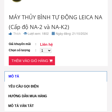
MÁY THỦY BÌNH TỰ ĐỘNG LEICA NA
(Cấp độ NA-2 và NA-K2)
Thích
Lượt xem: 1802
Ngày đăng: 21/10/2024
Liên hệ
Giá khuyến mãi
Chọn số lượng
THÊM VÀO GIỎ HÀNG
MÔ TẢ
YÊU CẦU GỌI ĐIỆN
HƯỚNG DẪN MUA HÀNG
MÔ TẢ VẮN TẮT