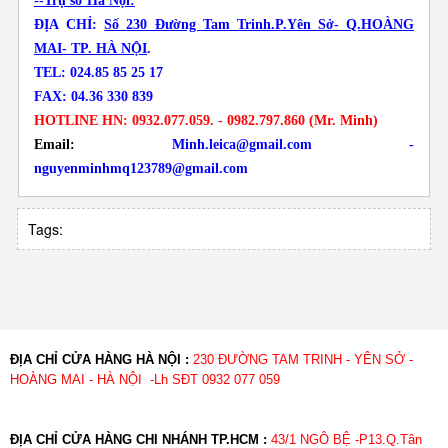
--Trụ sở Hà Nội:
ĐỊA CHỈ:
Số 230 Đường Tam Trinh.P.Yên Sở- Q.HOÀNG
MAI- TP. HÀ NỘI
.
TEL: 024.85 85 25 17
FAX: 04.36 330 839
HOTLINE HN: 0932.077.059. - 0982.797.860
(Mr. Minh)
Email:
Minh.leica@gmail.com -
nguyenminhmq123789@gmail.com
Tags:
ĐỊA CHỈ CỬA HÀNG HÀ NỘI :
230 ĐƯỜNG TAM TRINH - YÊN SỞ -
HOÀNG MAI - HÀ NỘI -Lh SĐT 0932 077 059
ĐỊA CHỈ CỬA HÀNG CHI NHÁNH TP.HCM :
43/1 NGÔ BỆ -P13.Q.Tân