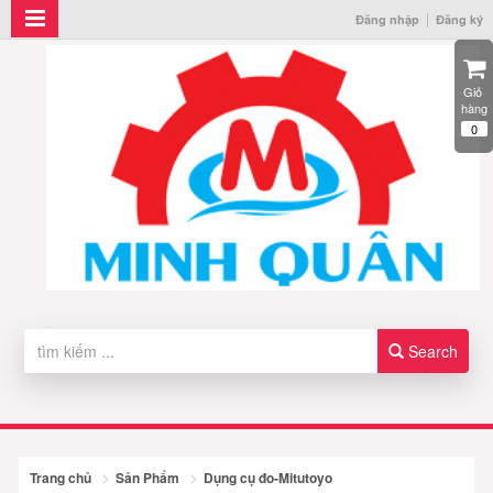
Đăng nhập
Đăng ký
Giỏ 
hàng
0
Search
Trang chủ
Sản Phẩm
Dụng cụ đo-Mitutoyo