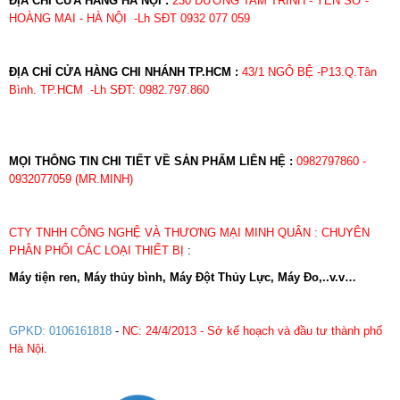
ĐỊA CHỈ CỬA HÀNG HÀ NỘI :
230 ĐƯỜNG TAM TRINH - YÊN SỞ -
HOÀNG MAI - HÀ NỘI -Lh SĐT 0932 077 059
ĐỊA CHỈ CỬA HÀNG CHI NHÁNH TP.HCM :
43/1 NGÔ BỆ -P13.Q.Tân
Bình. TP.HCM -Lh SĐT: 0982.797.860
MỌI THÔNG TIN CHI TIẾT VỀ SẢN PHẨM LIÊN HỆ :
0982797860 -
0932077059 (MR.MINH)
CTY TNHH CÔNG NGHỆ VÀ THƯƠNG MẠI MINH QUÂN : CHUYÊN
PHÂN PHỐI CÁC LOẠI THIẾT BỊ
:
Máy tiện ren, Máy thủy bình, Máy Đột Thủy Lực, Máy Đo,..v.v…
GPKD: 0106161818
-
NC: 24/4/2013 - Sở kế hoạch và đầu tư thành phố
Hà Nội.