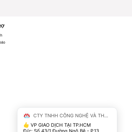
RỢ
nh
báo
CTY TNHH CÔNG NGHỆ VÀ THƯƠNG MẠI MINH QUÂN
 VP GIAO DỊCH TẠI TP.HCM
Đ/c: Số 43/1 Đường Ngô Bệ - P.13 