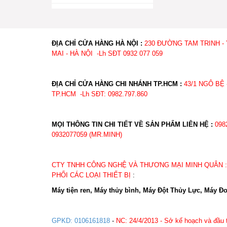
ĐỊA CHỈ CỬA HÀNG HÀ NỘI :
230 ĐƯỜNG TAM TRINH -
MAI - HÀ NỘI -Lh SĐT 0932 077 059
ĐỊA CHỈ CỬA HÀNG CHI NHÁNH TP.HCM :
43/1 NGÔ BỆ 
TP.HCM -Lh SĐT: 0982.
MỌI THÔNG TIN CHI TIẾT VỀ SẢN PHẨM LIÊN HỆ :
098
0932077059 (MR.MINH)
CTY TNHH CÔNG NGHỆ VÀ THƯƠNG MẠI MINH QUÂN 
PHỐI CÁC LOẠI THIẾT BỊ
:
Máy tiện ren, Máy thủy bình, Máy Đột Thủy Lực, Máy Đo
GPKD: 0106161818
-
NC: 24/4/2013 - Sở kế hoạch và đầu 