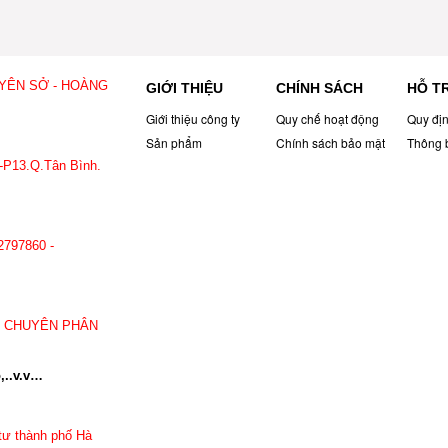
 YÊN SỞ - HOÀNG
GIỚI THIỆU
CHÍNH SÁCH
HỖ T
Giới thiệu công ty
Quy chế hoạt động
Quy đị
Sản phẩm
Chính sách bảo mật
Thông 
-P13.Q.Tân Bình.
797.860
2797860 -
: CHUYÊN PHÂN
,..v.v…
tư thành phố Hà