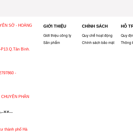
 YÊN SỞ - HOÀNG
GIỚI THIỆU
CHÍNH SÁCH
HỖ T
Giới thiệu công ty
Quy chế hoạt động
Quy đị
Sản phẩm
Chính sách bảo mật
Thông 
-P13.Q.Tân Bình.
797.860
2797860 -
: CHUYÊN PHÂN
,..v.v…
tư thành phố Hà