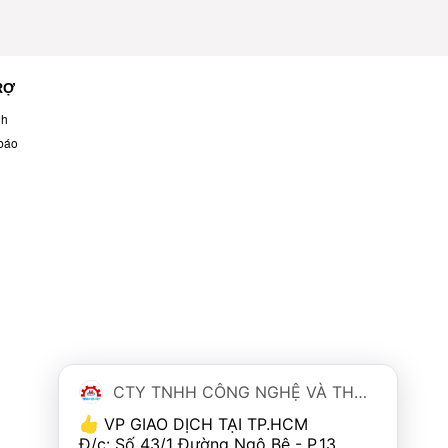
RỢ
nh
báo
CTY TNHH CÔNG NGHỆ VÀ THƯƠNG MẠI MINH QUÂN
 VP GIAO DỊCH TẠI TP.HCM
Đ/c: Số 43/1 Đường Ngô Bệ - P.13 