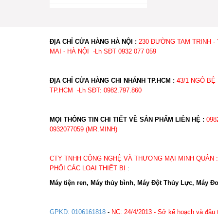
ĐỊA CHỈ CỬA HÀNG HÀ NỘI :
230 ĐƯỜNG TAM TRINH -
MAI - HÀ NỘI -Lh SĐT 0932 077 059
ĐỊA CHỈ CỬA HÀNG CHI NHÁNH TP.HCM :
43/1 NGÔ BỆ 
TP.HCM -Lh SĐT: 0982.
MỌI THÔNG TIN CHI TIẾT VỀ SẢN PHẨM LIÊN HỆ :
098
0932077059 (MR.MINH)
CTY TNHH CÔNG NGHỆ VÀ THƯƠNG MẠI MINH QUÂN 
PHỐI CÁC LOẠI THIẾT BỊ
:
Máy tiện ren, Máy thủy bình, Máy Đột Thủy Lực, Máy Đo
GPKD: 0106161818
-
NC: 24/4/2013 - Sở kế hoạch và đầu 