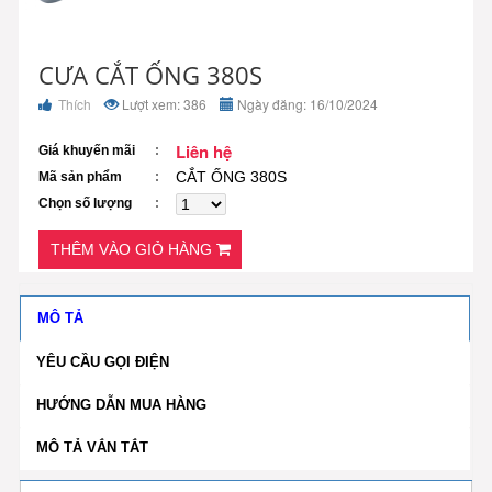
CƯA CẮT ỐNG 380S
Thích
Lượt xem: 386
Ngày đăng: 16/10/2024
Liên hệ
Giá khuyến mãi
CẮT ỐNG 380S
Mã sản phẩm
Chọn số lượng
THÊM VÀO GIỎ HÀNG
MÔ TẢ
YÊU CẦU GỌI ĐIỆN
HƯỚNG DẪN MUA HÀNG
MÔ TẢ VẮN TẮT