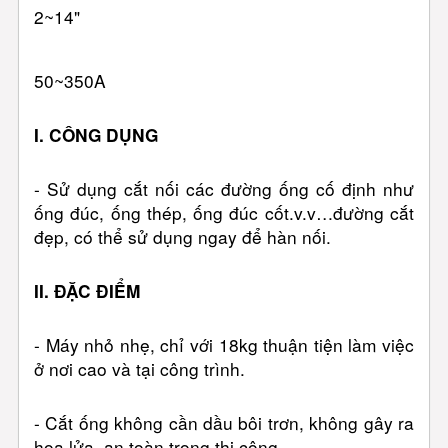
2~14"
50~350A
I. CÔNG DỤNG
- Sử dụng cắt nối các đường ống cố định như
ống đúc, ống thép, ống đúc cốt.v.v…đường cắt
đẹp, có thể sử dụng ngay để hàn nối.
II. ĐẶC ĐIỂM
- Máy nhỏ nhẹ, chỉ với 18kg thuận tiện làm việc
ở nơi cao và tại công trình.
- Cắt ống không cần dầu bôi trơn, không gây ra
hoa lửa, an toàn trong thi công.