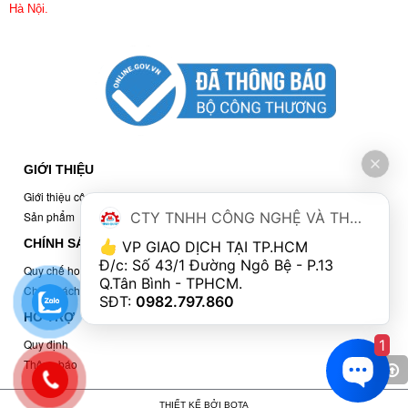
Hà Nội.
GIỚI THIỆU
Giới thiệu công ty
CTY TNHH CÔNG NGHỆ VÀ THƯƠNG MẠI MINH QUÂN
Sản phẩm
CHÍNH SÁCH
 VP GIAO DỊCH TẠI TP.HCM
Đ/c: Số 43/1 Đường Ngô Bệ - P.13 
Quy chế hoạt động
Q.Tân Bình - TPHCM. 
Chính sách bảo mật
SĐT: 
0982.797.860
HỖ TRỢ
1
Quy định
Thông báo
THIẾT KẾ BỞI
BOTA