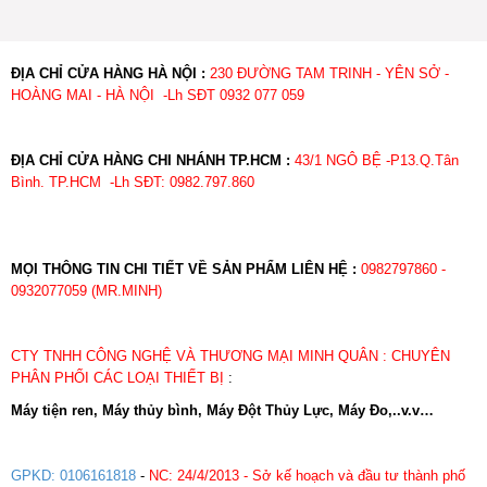
ĐỊA CHỈ CỬA HÀNG HÀ NỘI :
230 ĐƯỜNG TAM TRINH - YÊN SỞ -
HOÀNG MAI - HÀ NỘI -Lh SĐT 0932 077 059
ĐỊA CHỈ CỬA HÀNG CHI NHÁNH TP.HCM :
43/1 NGÔ BỆ -P13.Q.Tân
Bình. TP.HCM -Lh SĐT: 0982.797.860
MỌI THÔNG TIN CHI TIẾT VỀ SẢN PHẨM LIÊN HỆ :
0982797860 -
0932077059 (MR.MINH)
CTY TNHH CÔNG NGHỆ VÀ THƯƠNG MẠI MINH QUÂN : CHUYÊN
PHÂN PHỐI CÁC LOẠI THIẾT BỊ
:
Máy tiện ren, Máy thủy bình, Máy Đột Thủy Lực, Máy Đo,..v.v…
GPKD: 0106161818
-
NC: 24/4/2013 - Sở kế hoạch và đầu tư thành phố