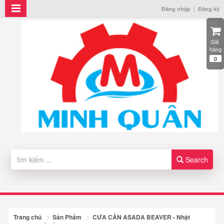
Đăng nhập
Đăng ký
Giỏ 
hàng
0
Search
Trang chủ
Sản Phẩm
CƯA CẦN ASADA BEAVER - Nhật