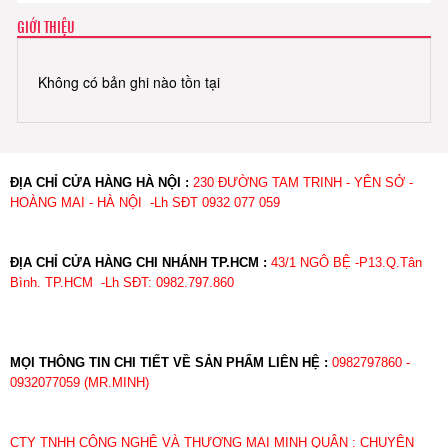
GIỚI THIỆU
Không có bản ghi nào tồn tại
ĐỊA CHỈ CỬA HÀNG HÀ NỘI :
230 ĐƯỜNG TAM TRINH - YÊN SỞ -
HOÀNG MAI - HÀ NỘI -Lh SĐT 0932 077 059
ĐỊA CHỈ CỬA HÀNG CHI NHÁNH TP.HCM :
43/1 NGÔ BỆ -P13.Q.Tân
Bình. TP.HCM -Lh SĐT: 0982.797.860
MỌI THÔNG TIN CHI TIẾT VỀ SẢN PHẨM LIÊN HỆ :
0982797860 -
0932077059 (MR.MINH)
CTY TNHH CÔNG NGHỆ VÀ THƯƠNG MẠI MINH QUÂN : CHUYÊN