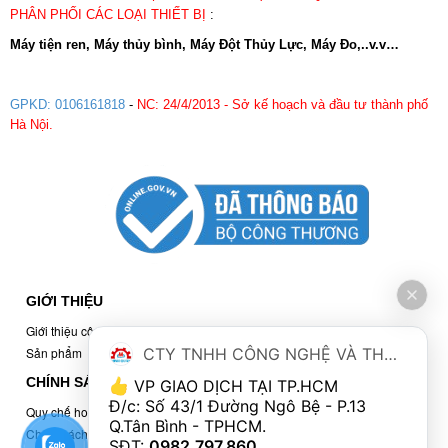
PHÂN PHỐI CÁC LOẠI THIẾT BỊ
:
Máy tiện ren, Máy thủy bình, Máy Đột Thủy Lực, Máy Đo,..v.v…
GPKD: 0106161818
-
NC: 24/4/2013 - Sở kế hoạch và đầu tư thành phố
Hà Nội.
GIỚI THIỆU
Giới thiệu công ty
CTY TNHH CÔNG NGHỆ VÀ THƯƠNG MẠI MINH QUÂN
Sản phẩm
CHÍNH SÁCH
 VP GIAO DỊCH TẠI TP.HCM
Đ/c: Số 43/1 Đường Ngô Bệ - P.13 
Quy chế hoạt động
Q.Tân Bình - TPHCM. 
Chính sách bảo mật
SĐT: 
0982.797.860