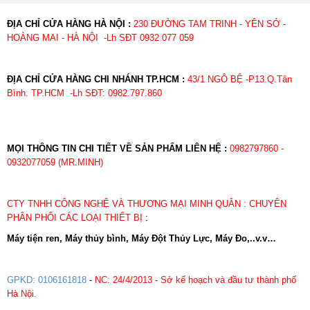
ĐỊA CHỈ CỬA HÀNG HÀ NỘI :
230 ĐƯỜNG TAM TRINH - YÊN SỞ -
HOÀNG MAI - HÀ NỘI -Lh SĐT 0932 077 059
ĐỊA CHỈ CỬA HÀNG CHI NHÁNH TP.HCM :
43/1 NGÔ BỆ -P13.Q.Tân
Bình. TP.HCM -Lh SĐT: 0982.797.860
MỌI THÔNG TIN CHI TIẾT VỀ SẢN PHẨM LIÊN HỆ :
0982797860 -
0932077059 (MR.MINH)
CTY TNHH CÔNG NGHỆ VÀ THƯƠNG MẠI MINH QUÂN : CHUYÊN
PHÂN PHỐI CÁC LOẠI THIẾT BỊ
:
Máy tiện ren, Máy thủy bình, Máy Đột Thủy Lực, Máy Đo,..v.v…
GPKD: 0106161818
-
NC: 24/4/2013 - Sở kế hoạch và đầu tư thành phố
Hà Nội.