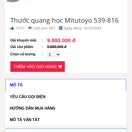
Thước quang học Mitutoyo 539-816
Thích
Lượt xem: 867
Ngày đăng: 16/10/2024
9.880.000 đ
Giá khuyến mãi
Giá sản phẩm
9.880.000 đ
Chọn số lượng
THÊM VÀO GIỎ HÀNG
MÔ TẢ
YÊU CẦU GỌI ĐIỆN
HƯỚNG DẪN MUA HÀNG
MÔ TẢ VẮN TẮT