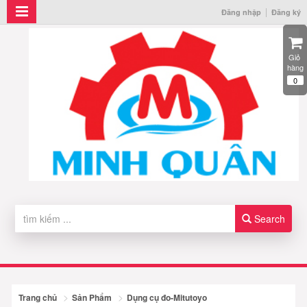
Đăng nhập
Đăng ký
Giỏ 
hàng
0
Search
Trang chủ
Sản Phẩm
Dụng cụ đo-Mitutoyo