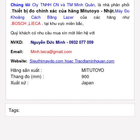
Chúng tôi
Cty TNHH CN v
à TM Minh Quân
, là nhà phân phối
ết bị đo chính xác của hãng Mitutoyo - Nhật.
.
Thi
Máy Đo
Khoảng Cách Bằng Lazer
của các hãng như
.
.
BOSCH
,
LIECA
tại khu vực miền bắc,
Quý khách có nhu cầu mua xin mời liên hệ với
NVKD:
Nguyễn Đức Minh - 0932 077 059
Email:
Minh.leica@gmail.com
Website:
Sieuthimaydo.com hoac Tracdiaminhquan.com
Hãng sản xuất
:
MITUTOYO
Thang đo (mm)
:
900
Xuất xứ
:
Japan
Tags: