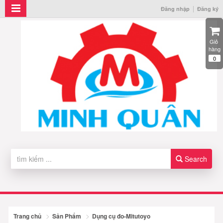
Đăng nhập
Đăng ký
Giỏ 
hàng
0
Search
Trang chủ
Sản Phẩm
Dụng cụ đo-Mitutoyo