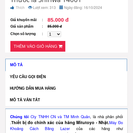
Thích
Lượt xem: 313
Ngày đăng: 16/10/2024
85.000 đ
Giá khuyến mãi
Giá sản phẩm
85.000 đ
Chọn số lượng
THÊM VÀO GIỎ HÀNG
MÔ TẢ
YÊU CẦU GỌI ĐIỆN
HƯỚNG DẪN MUA HÀNG
MÔ TẢ VẮN TẮT
Chúng tôi
Cty TNHH CN v
à TM Minh Quân
, là nhà phân phối
ết bị đo chính xác của hãng Mitutoyo - Nhật.
.
Thi
Máy Đo
Khoảng Cách Bằng Lazer
của các hãng như