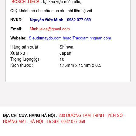
.
.
BOSCH
,
LIECA
tại khu vực miền bắc,
Quý khách có nhu cầu mua xin mời liên hệ với
NVKD:
Nguyễn Đức Minh - 0932 077 059
Email:
Minh.leica@gmail.com
Website:
Sieuthimaydo.com hoac Tracdiaminhquan.com
Hãng sản xuất
:
Shinwa
Xuất xứ
:
Japan
Trọng lượng(g)
:
10
Kích thước
:
175mm x 15mm x 0.5
ĐỊA CHỈ CỬA HÀNG HÀ NỘI :
230 ĐƯỜNG TAM TRINH - YÊN SỞ -
HOÀNG MAI - HÀ NỘI -Lh SĐT 0932 077 059