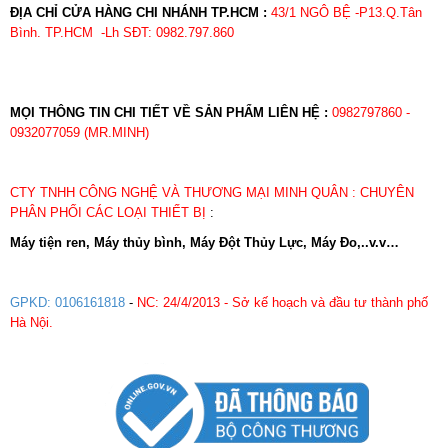
ĐỊA CHỈ CỬA HÀNG CHI NHÁNH TP.HCM :
43/1 NGÔ BỆ -P13.Q.Tân
Bình. TP.HCM -Lh SĐT: 0982.797.860
MỌI THÔNG TIN CHI TIẾT VỀ SẢN PHẨM LIÊN HỆ :
0982797860 -
0932077059 (MR.MINH)
CTY TNHH CÔNG NGHỆ VÀ THƯƠNG MẠI MINH QUÂN : CHUYÊN
PHÂN PHỐI CÁC LOẠI THIẾT BỊ
:
Máy tiện ren, Máy thủy bình, Máy Đột Thủy Lực, Máy Đo,..v.v…
GPKD: 0106161818
-
NC: 24/4/2013 - Sở kế hoạch và đầu tư thành phố
Hà Nội.