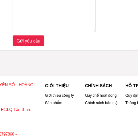
Gửi yêu cầu
 YÊN SỞ - HOÀNG
GIỚI THIỆU
CHÍNH SÁCH
HỖ T
Giới thiệu công ty
Quy chế hoạt động
Quy đị
Sản phẩm
Chính sách bảo mật
Thông 
-P13.Q.Tân Bình.
797.860
2797860 -