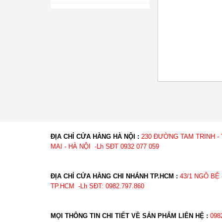
ĐỊA CHỈ CỬA HÀNG HÀ NỘI :
230 ĐƯỜNG TAM TRINH -
MAI - HÀ NỘI -Lh SĐT 0932 077 059
ĐỊA CHỈ CỬA HÀNG CHI NHÁNH TP.HCM :
43/1 NGÔ BỆ 
TP.HCM -Lh SĐT: 0982.
MỌI THÔNG TIN CHI TIẾT VỀ SẢN PHẨM LIÊN HỆ :
098