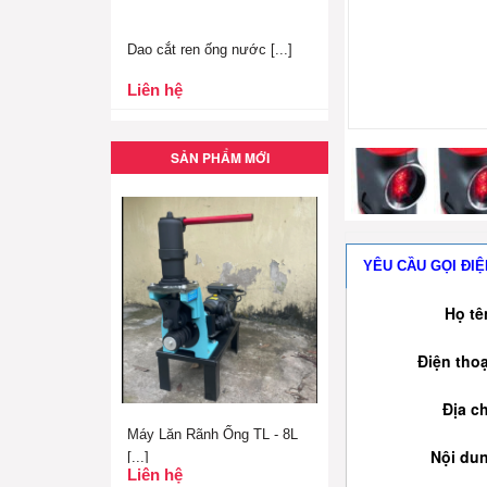
Dao cắt ren ống nước [...]
Liên hệ
SẢN PHẨM MỚI
YÊU CẦU GỌI ĐIỆ
Họ tê
Điện thoạ
Địa ch
Máy Lăn Rãnh Ống TL - 8L
Nội du
[...]
Liên hệ