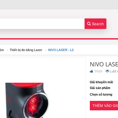
Search
hẩm
Thiết bị đo bằng Lazer
NIVO LASER - L2
NIVO LASE
Thích
Lượt 
Giá khuyến mãi
Giá sản phẩm
Chọn số lượng
THÊM VÀO G