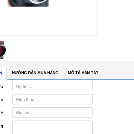
HƯỚNG DẪN MUA HÀNG
MÔ TẢ VẮN TẮT
N
n:
i:
ỉ:
ng