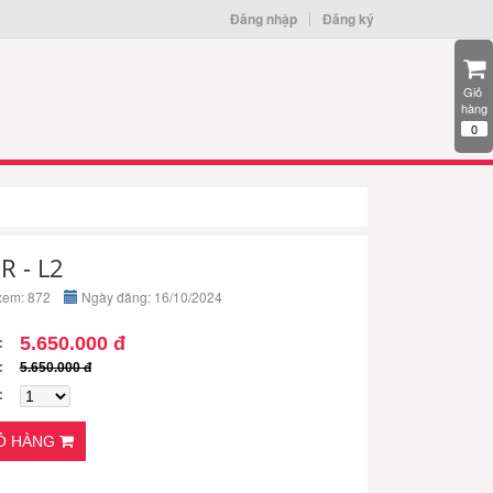
Đăng nhập
Đăng ký
Giỏ 
hàng
0
R - L2
xem: 872
Ngày đăng: 16/10/2024
5.650.000 đ
5.650.000 đ
IỎ HÀNG