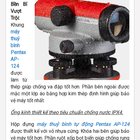
Bền Bỉ
Vượt
Trội:
Khung
máy
thuỷ
bình
Pentax
AP-
124
được
làm từ
thép giúp chống va đập tốt hơn. Phần bên ngoài được
mặc một lớp áo bằng hợp kim thép định hình giúp bảo
vệ máy tốt nhất.
Ống kính thiết kế theo tiêu chuẩn chống nước IPX4.
Hộp đựng
máy thuỷ bình tự động Pentax AP-124
được thiết kế với vỏ nhựa cứng. Khóa hai bên giúp bảo
vệ máy tốt hơn. Phần ruột xốp bọt biển giúp chống rung