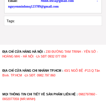
Email:
Minh.leica@gmail.com -
nguyenminhmq123789@gmail.com
Tags:
ĐỊA CHỈ CỬA HÀNG HÀ NỘI :
230 ĐƯỜNG TAM TRINH - YÊN SỞ -
HOÀNG MAI - HÀ NỘI -Lh SĐT 0932 077 059
ĐỊA CHỈ CỬA HÀNG CHI NHÁNH TP.HCM :
43/1 NGÔ BỆ -P13.Q.Tân
Bình. TP.HCM -Lh SĐT: 0982.797.860
MỌI THÔNG TIN CHI TIẾT VỀ SẢN PHẨM LIÊN HỆ :
0982797860 -
0932077059 (MR.MINH)