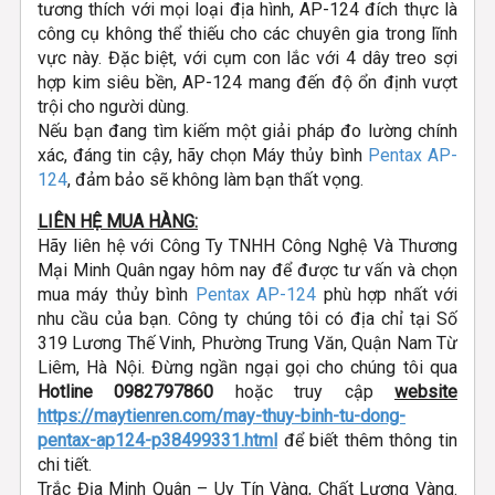
tương thích với mọi loại địa hình, AP-124 đích thực là
công cụ không thể thiếu cho các chuyên gia trong lĩnh
vực này. Đặc biệt, với cụm con lắc với 4 dây treo sợi
hợp kim siêu bền, AP-124 mang đến độ ổn định vượt
trội cho người dùng.
Nếu bạn đang tìm kiếm một giải pháp đo lường chính
xác, đáng tin cậy, hãy chọn Máy thủy bình
Pentax AP-
124
, đảm bảo sẽ không làm bạn thất vọng.
LIÊN HỆ MUA HÀNG:
Hãy liên hệ với Công Ty TNHH Công Nghệ Và Thương
Mại Minh Quân ngay hôm nay để được tư vấn và chọn
mua máy thủy bình
Pentax AP-124
phù hợp nhất với
nhu cầu của bạn. Công ty chúng tôi có địa chỉ tại Số
319 Lương Thế Vinh, Phường Trung Văn, Quận Nam Từ
Liêm, Hà Nội. Đừng ngần ngại gọi cho chúng tôi qua
Hotline 0982797860
hoặc truy cập
website
https://maytienren.com/may-thuy-binh-tu-dong-
pentax-ap124-p38499331.html
để biết thêm thông tin
chi tiết.
Trắc Địa Minh Quân – Uy Tín Vàng, Chất Lượng Vàng.