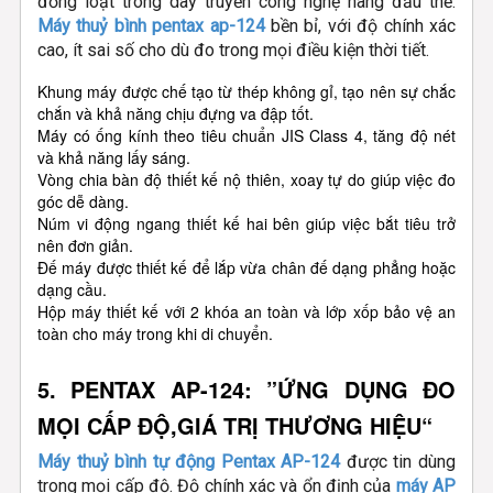
đồng loạt trong dây truyền công nghệ hàng đầu thế.
Máy thuỷ bình pentax ap-124
bền bỉ, với độ chính xác
cao, ít sai số cho dù đo trong mọi điều kiện thời tiết.
Khung máy được chế tạo từ thép không gỉ, tạo nên sự chắc
chắn và khả năng chịu đựng va đập tốt.
Máy có ống kính theo tiêu chuẩn JIS Class 4, tăng độ nét
và khả năng lấy sáng.
Vòng chia bàn độ thiết kế nộ thiên, xoay tự do giúp việc đo
góc dễ dàng.
Núm vi động ngang thiết kế hai bên giúp việc bắt tiêu trở
nên đơn giản.
Đế máy được thiết kế để lắp vừa chân đế dạng phẳng hoặc
dạng cầu.
Hộp máy thiết kế với 2 khóa an toàn và lớp xốp bảo vệ an
toàn cho máy trong khi di chuyển.
5. PENTAX AP-124:
”ỨNG DỤNG ĐO
MỌI CẤP ĐỘ,GIÁ TRỊ THƯƠNG HIỆU“
Máy thuỷ bình tự động Pentax AP-124
được tin dùng
trong mọi cấp độ. Độ chính xác và ổn định của
máy AP