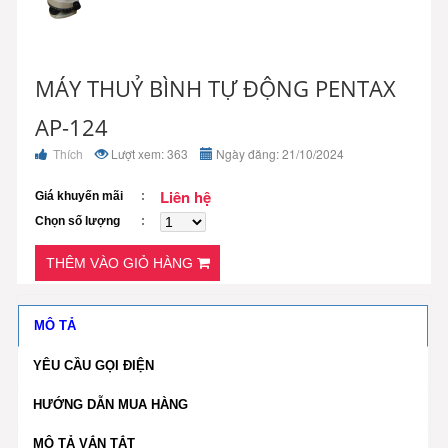
MÁY THUỶ BÌNH TỰ ĐỘNG PENTAX
AP-124
Thích
Lượt xem: 363
Ngày đăng: 21/10/2024
Liên hệ
Giá khuyến mãi
Chọn số lượng
THÊM VÀO GIỎ HÀNG
MÔ TẢ
YÊU CẦU GỌI ĐIỆN
HƯỚNG DẪN MUA HÀNG
MÔ TẢ VẮN TẮT