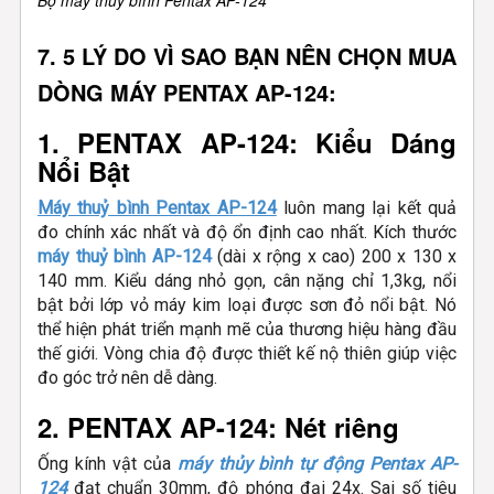
Bộ máy thủy bình Pentax AP-124
7. 5 LÝ DO VÌ SAO BẠN NÊN CHỌN MUA
DÒNG MÁY PENTAX AP-124:
1. PENTAX AP-124: Kiểu Dáng
Nổi Bật
Máy thuỷ bình Pentax AP-124
luôn mang lại kết quả
đo chính xác nhất và độ ổn định cao nhất. Kích thước
máy thuỷ bình AP-124
(dài x rộng x cao) 200 x 130 x
140 mm. Kiểu dáng nhỏ gọn, cân nặng chỉ 1,3kg, nổi
bật bởi lớp vỏ máy kim loại được sơn đỏ nổi bật. Nó
thể hiện phát triển mạnh mẽ của thương hiệu hàng đầu
thế giới. Vòng chia độ được thiết kế nộ thiên giúp việc
đo góc trở nên dễ dàng.
2. PENTAX AP-124: Nét riêng
Ống kính vật của
máy thủy bình tự động Pentax AP-
124
đạt chuẩn 30mm, độ phóng đại 24x. Sai số tiêu