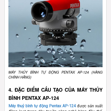
MÁY THỦY BÌNH TỰ ĐỘNG PENTAX AP-124 (HÀNG
CHÍNH HÃNG)
4. ĐẶC ĐIỂM CẤU TẠO CỦA MÁY THỦY
BÌNH PENTAX AP-124
Máy thuỷ bình tự động Pentax AP-124
được sản xuất