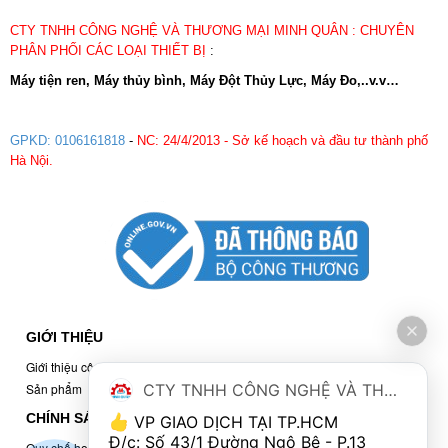
CTY TNHH CÔNG NGHỆ VÀ THƯƠNG MẠI MINH QUÂN : CHUYÊN
PHÂN PHỐI CÁC LOẠI THIẾT BỊ
:
Máy tiện ren, Máy thủy bình, Máy Đột Thủy Lực, Máy Đo,..v.v…
GPKD: 0106161818
-
NC: 24/4/2013 - Sở kế hoạch và đầu tư thành phố
Hà Nội.
GIỚI THIỆU
Giới thiệu công ty
CTY TNHH CÔNG NGHỆ VÀ THƯƠNG MẠI MINH QUÂN
Sản phẩm
CHÍNH SÁCH
 VP GIAO DỊCH TẠI TP.HCM
Đ/c: Số 43/1 Đường Ngô Bệ - P.13 
Quy chế hoạt động