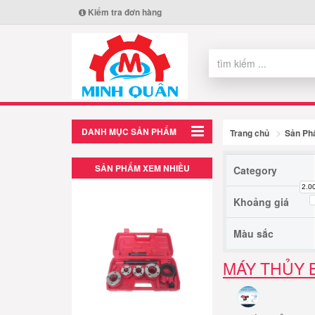
Kiểm tra đơn hàng
DANH MỤC SẢN PHẨM
Trang chủ
Sản P
SẢN PHẨM XEM NHIỀU
Category
2.0
Khoảng giá
Màu sắc
MÁY THỦY 