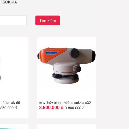
H SOKKIA
Tìm kiếm
r fujun ak-69
máy thủy bình tự động sokkia c32
3.800.000 đ
.850.000 đ
3.800.000 đ