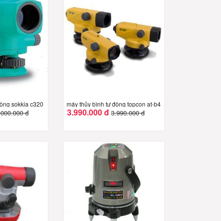
động sokkia c320
máy thủy bình tự động topcon at-b4
3.990.000 đ
.000.000 đ
3.990.000 đ