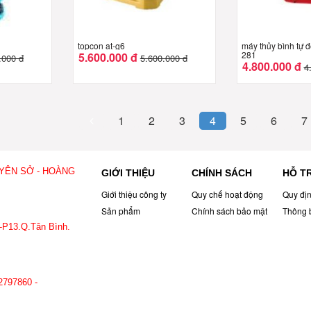
topcon at-g6
máy thủy bình tự 
281
5.600.000 đ
.000 đ
5.600.000 đ
4.800.000 đ
4
1
2
3
4
5
6
7
 YÊN SỞ - HOÀNG
GIỚI THIỆU
CHÍNH SÁCH
HỖ T
Giới thiệu công ty
Quy chế hoạt động
Quy đị
Sản phẩm
Chính sách bảo mật
Thông 
-P13.Q.Tân Bình.
797.860
2797860 -