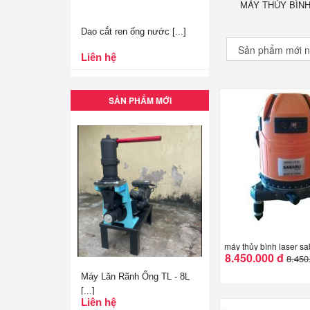
MÁY THỦY BÌN
Dao cắt ren ống nước [...]
Liên hệ
SẢN PHẨM MỚI
máy thủy bình laser sa
8.450.000 đ
8.450
Máy Lăn Rãnh Ống TL - 8L
[...]
Liên hệ