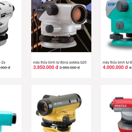
x-2s
máy thủy bình tự động sokkia b20
máy thủy bình tự 
3.950.000 đ
4.000.000 đ
.000 đ
3.950.000 đ
4