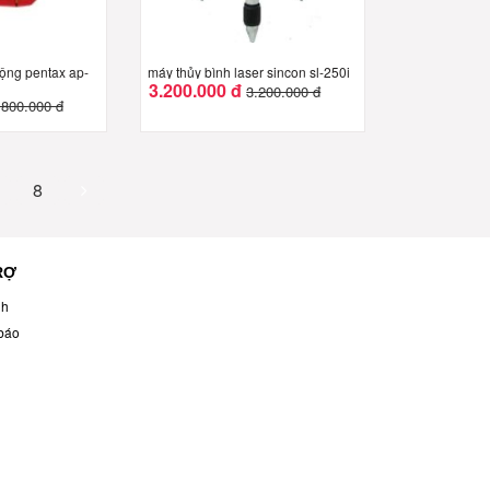
động pentax ap-
máy thủy bình laser sincon sl-250i
3.200.000 đ
3.200.000 đ
.800.000 đ
8
RỢ
nh
báo