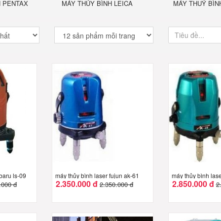
H PENTAX
MÁY THỦY BÌNH LEICA
MÁY THUỶ BÌN
baru ls-09
máy thủy bình laser fujun ak-61
máy thủy bình lase
2.350.000 đ
2.850.000 đ
.000 đ
2.350.000 đ
2