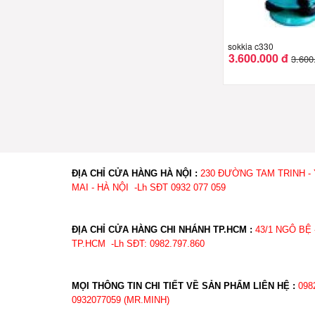
sokkia c330
3.600.000 đ
3.600
ĐỊA CHỈ CỬA HÀNG HÀ NỘI :
230 ĐƯỜNG TAM TRINH -
MAI - HÀ NỘI -Lh SĐT 0932 077 059
ĐỊA CHỈ CỬA HÀNG CHI NHÁNH TP.HCM :
43/1 NGÔ BỆ 
TP.HCM -Lh SĐT: 0982.
MỌI THÔNG TIN CHI TIẾT VỀ SẢN PHẨM LIÊN HỆ :
098
0932077059 (MR.MINH)