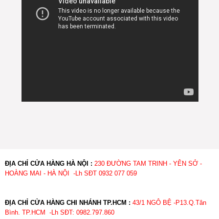
ĐỊA CHỈ CỬA HÀNG HÀ NỘI :
230 ĐƯỜNG TAM TRINH - YÊN SỞ -
HOÀNG MAI - HÀ NỘI -Lh SĐT 0932 077 059
ĐỊA CHỈ CỬA HÀNG CHI NHÁNH TP.HCM :
43/1 NGÔ BỆ -P13.Q.Tân
Bình. TP.HCM -Lh SĐT: 0982.797.860