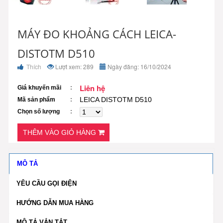
MÁY ĐO KHOẢNG CÁCH LEICA-
DISTOTM D510
Thích
Lượt xem: 289
Ngày đăng: 16/10/2024
Liên hệ
Giá khuyến mãi
LEICA DISTOTM D510
Mã sản phẩm
Chọn số lượng
THÊM VÀO GIỎ HÀNG
MÔ TẢ
YÊU CẦU GỌI ĐIỆN
HƯỚNG DẪN MUA HÀNG
MÔ TẢ VẮN TẮT