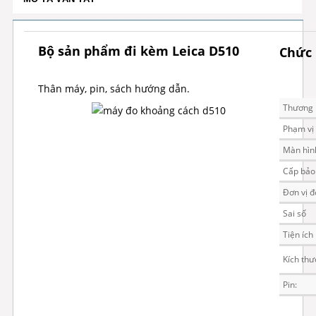
Bộ sản phẩm đi kèm
Leica D510
Chức 
Thân máy, pin, sách hướng dẫn.
Thương 
Phạm vị
Màn hìn
Cấp bảo
Đơn vị đ
Sai số
Tiện ích
Kích thư
Pin: