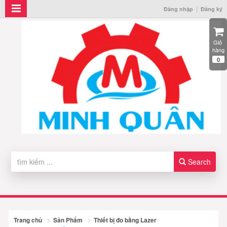
Đăng nhập
Đăng ký
Giỏ 
hàng
0
Search
Trang chủ
Sản Phẩm
Thiết bị đo bằng Lazer