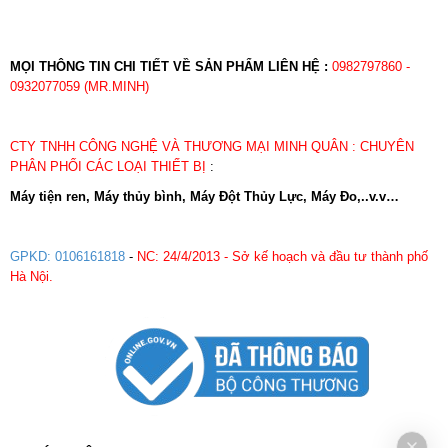
MỌI THÔNG TIN CHI TIẾT VỀ SẢN PHẨM LIÊN HỆ :
0982797860 -
0932077059 (MR.MINH)
CTY TNHH CÔNG NGHỆ VÀ THƯƠNG MẠI MINH QUÂN : CHUYÊN
PHÂN PHỐI CÁC LOẠI THIẾT BỊ
:
Máy tiện ren, Máy thủy bình, Máy Đột Thủy Lực, Máy Đo,..v.v…
GPKD: 0106161818
-
NC: 24/4/2013 - Sở kế hoạch và đầu tư thành phố
Hà Nội.